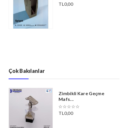
TL0,00
Çok Bakılanlar
Zimbikli Kare Geçme
Mafs...
TL0,00