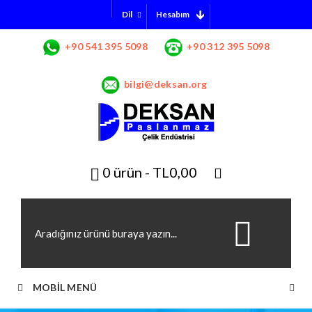
Hesabım
Dil
+90 541 395 5098
+90 312 395 5098
bilgi@deksan.org
0 ürün - TL0,00
MOBIL MENÜ