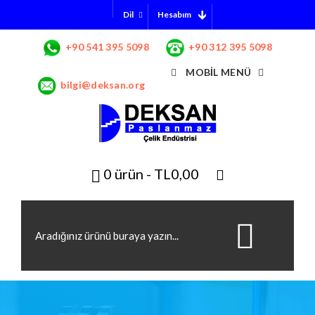
Hesabım
Dil
+90 541 395 5098
+90 312 395 5098
MOBIL MENÜ
bilgi@deksan.org
0 ürün - TL0,00