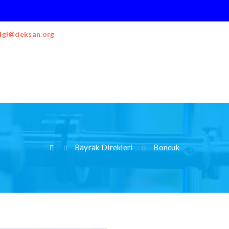
ilgi@deksan.org
Bayrak Direkleri
Boncuk