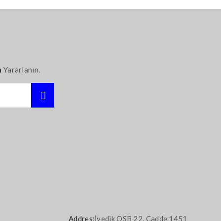
n
Yararlanın.
Addres:
İvedik OSB 22. Cadde 1451