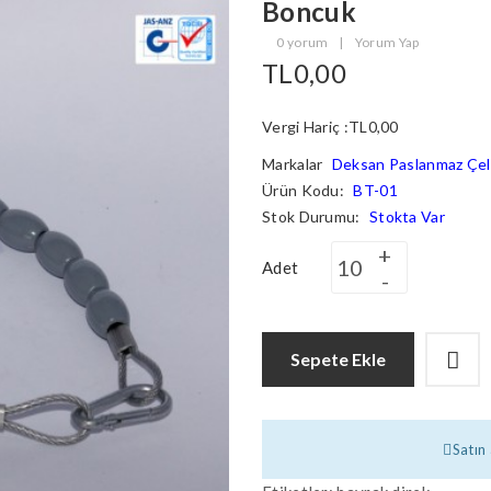
Boncuk
0 yorum
|
Yorum Yap
TL0,00
Vergi Hariç :TL0,00
Markalar
Deksan Paslanmaz Çeli
Ürün Kodu:
BT-01
Stok Durumu:
Stokta Var
Adet
Sepete Ekle
Satın 