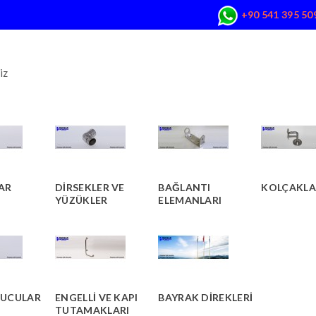
+90 541 395 50
iz
AR
DIRSEKLER VE
BAĞLANTI
KOLÇAKLA
YÜZÜKLER
ELEMANLARI
UCULAR
ENGELLI VE KAPI
BAYRAK DIREKLERI
TUTAMAKLARI