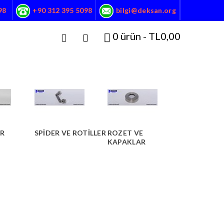
98
+90 312 395 5098
bilgi@deksan.org
0 ürün - TL0,00
R
SPIDER VE ROTILLER
ROZET VE
KAPAKLAR