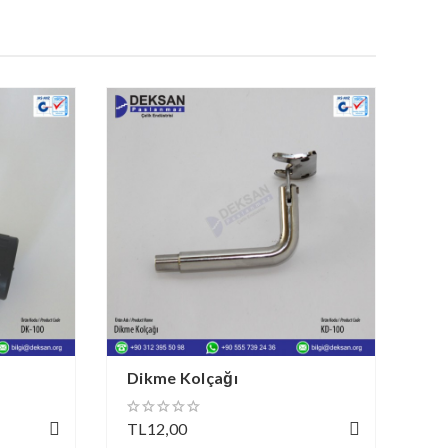
Dikme Kolçağı
Pa
TL12,00
TL