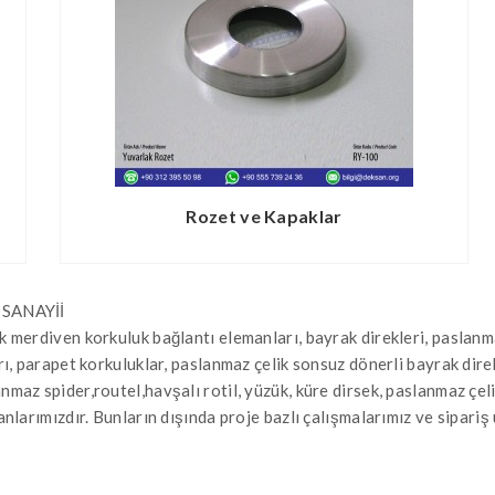
Rozet ve Kapaklar
SANAYİİ
ik merdiven korkuluk bağlantı elemanları, bayrak direkleri, pasla
arı, parapet korkuluklar, paslanmaz çelik sonsuz dönerli bayrak dir
maz spider,routel,havşalı rotil, yüzük, küre dirsek, paslanmaz çeli
anlarımızdır. Bunların dışında proje bazlı çalışmalarımız ve sipari