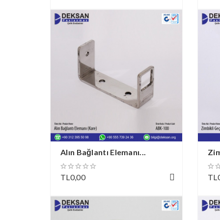
Alın Bağlantı Elemanı...
Zi
TL0,00
TL