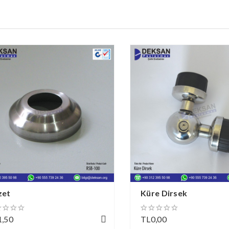
zet
Küre Dirsek
1,50
TL0,00