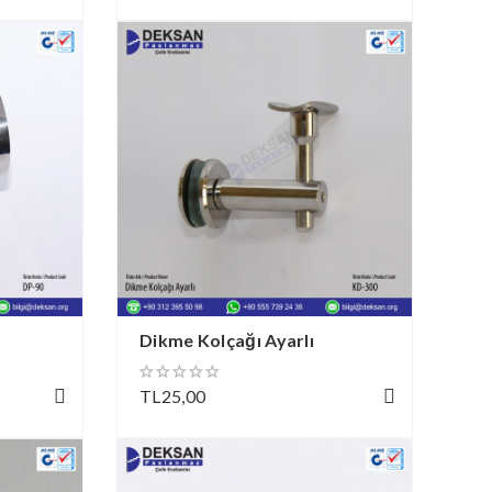
Dikme Kolçağı Ayarlı
Al
TL25,00
TL